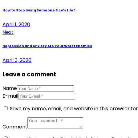
How to Stop Living Someone Else’s Life?
April 1, 2020
Next
Depression and Anxiety Are Your Worst Enemies
April 3, 2020
Leave a comment
Name
E-mail
Save my name, email, and website in this browser fo
Comment