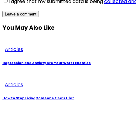
I agree that my submitted data is being
collected an
You May Also Like
Articles
Depression and Anxiety Are Your Worst Enemies
Articles
How to Stop Living Someone Else’s Life?