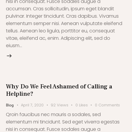
nisi in consequat. Fusce sodales augue a
accumsan. Cras sollicitudin, ipsum eget blandit
pulvinar. Integer tincidunt. Cras dapibus. Vivamus
elementum semper nisi. Aenean vulputate eleifend
tellus. Aenean leo ligula, porttitor eu, consequat
vitae, eleifend ac, enim. Adipiscing elit, sed do
eiusm…
Why Do We Feel Ashamed of Calling a
Helpline?
April 7, 2020
92
Views
0
Likes
0
Comments
Blog
Qroin faucibus nec mauris a sodales, sed
elementum mi tincidunt. Sed eget viverra egestas
nisi in consequat. Fusce sodales augue a