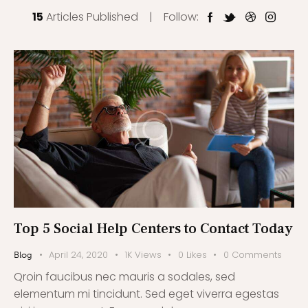
15
Articles Published
Follow:
Top 5 Social Help Centers to Contact Today
April 24, 2020
1K
Views
0
Likes
0
Comments
Blog
Qroin faucibus nec mauris a sodales, sed
elementum mi tincidunt. Sed eget viverra egestas