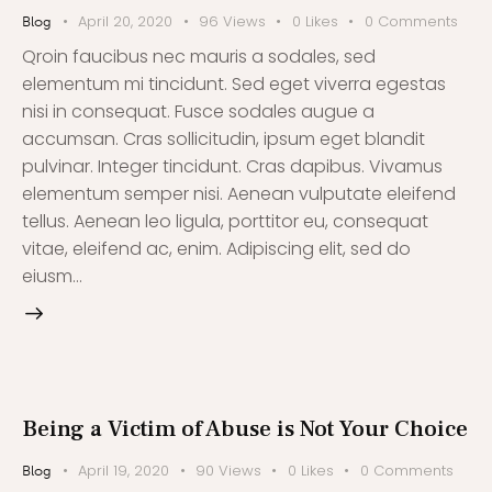
April 20, 2020
96
Views
0
Likes
0
Comments
Blog
Qroin faucibus nec mauris a sodales, sed
elementum mi tincidunt. Sed eget viverra egestas
nisi in consequat. Fusce sodales augue a
accumsan. Cras sollicitudin, ipsum eget blandit
pulvinar. Integer tincidunt. Cras dapibus. Vivamus
elementum semper nisi. Aenean vulputate eleifend
tellus. Aenean leo ligula, porttitor eu, consequat
vitae, eleifend ac, enim. Adipiscing elit, sed do
eiusm…
Being a Victim of Abuse is Not Your Choice
April 19, 2020
90
Views
0
Likes
0
Comments
Blog