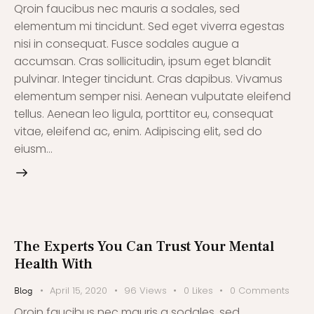
Qroin faucibus nec mauris a sodales, sed
elementum mi tincidunt. Sed eget viverra egestas
nisi in consequat. Fusce sodales augue a
accumsan. Cras sollicitudin, ipsum eget blandit
pulvinar. Integer tincidunt. Cras dapibus. Vivamus
elementum semper nisi. Aenean vulputate eleifend
tellus. Aenean leo ligula, porttitor eu, consequat
vitae, eleifend ac, enim. Adipiscing elit, sed do
eiusm…
The Experts You Can Trust Your Mental
Health With
April 15, 2020
96
Views
0
Likes
0
Comments
Blog
Qroin faucibus nec mauris a sodales, sed