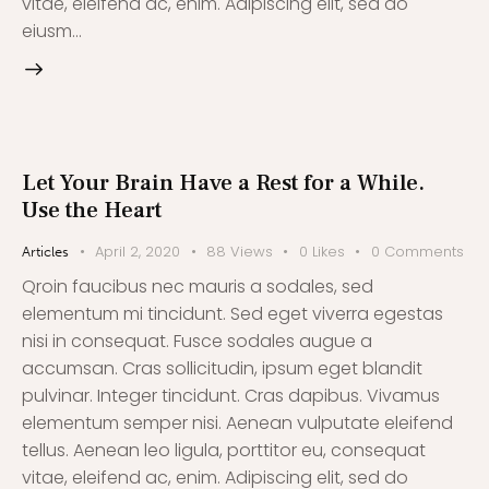
vitae, eleifend ac, enim. Adipiscing elit, sed do
eiusm…
Let Your Brain Have a Rest for a While.
Use the Heart
April 2, 2020
88
Views
0
Likes
0
Comments
Articles
Qroin faucibus nec mauris a sodales, sed
elementum mi tincidunt. Sed eget viverra egestas
nisi in consequat. Fusce sodales augue a
accumsan. Cras sollicitudin, ipsum eget blandit
pulvinar. Integer tincidunt. Cras dapibus. Vivamus
elementum semper nisi. Aenean vulputate eleifend
tellus. Aenean leo ligula, porttitor eu, consequat
vitae, eleifend ac, enim. Adipiscing elit, sed do